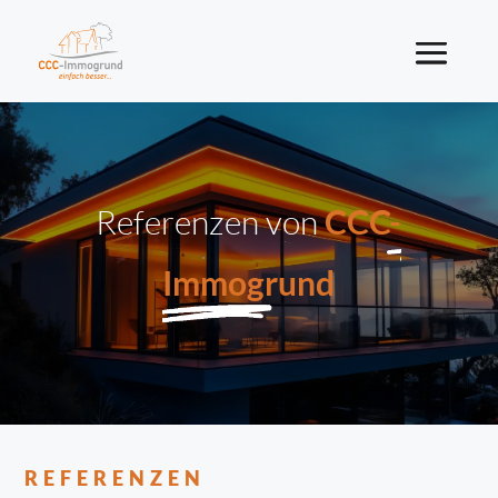
Referenzen von
CCC-
Immogrund
REFERENZEN