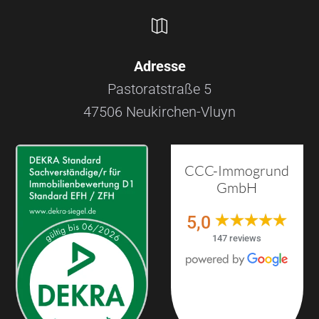

Adresse
Pastoratstraße 5
47506 Neukirchen-Vluyn
CCC-Immogrund
GmbH
5,0
147 reviews