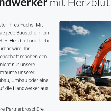
mit Herzblut
andwerker
er ihres Fachs. Mit
e jede Baustelle in ein
ches Herzblut und Liebe
rbar wird. Ihr
idenschaft machen den
nicht nur unsere
nträume unserer
ubau, Umbau oder eine
f die Handwerker aus
ere Partnerbroschüre