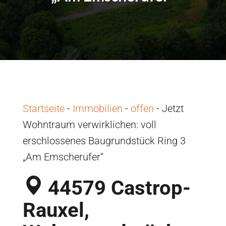
Startseite
-
Immobilien
-
offen
-
Jetzt
Wohntraum verwirklichen: voll
erschlossenes Baugrundstück Ring 3
„Am Emscherufer“
44579 Castrop-
Rauxel,