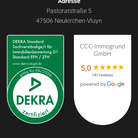
Adresse
Pastoratstraße 5
47506 Neukirchen-Vluyn
CCC-Immogrund
GmbH
5,0
147 reviews