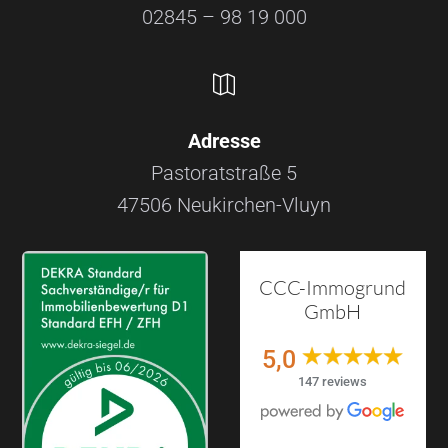
02845 – 98 19 000

Adresse
Pastoratstraße 5
47506 Neukirchen-Vluyn
CCC-Immogrund
GmbH
5,0
147 reviews