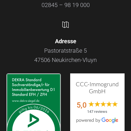
02845 – 98 19 000

Adresse
Pastoratstraße 5
47506 Neukirchen-Vluyn
CCC-Immogrund
GmbH
5,0
147 reviews