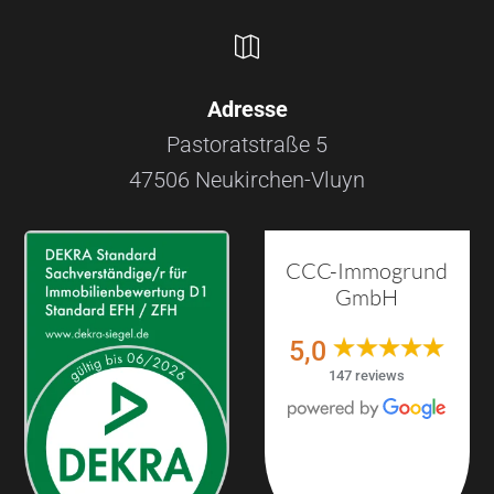

Adresse
Pastoratstraße 5
47506 Neukirchen-Vluyn
CCC-Immogrund
GmbH
5,0
147 reviews