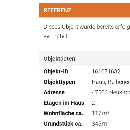
REFERENZ
Dieses Objekt wurde bereits erfolg
vermittelt.
Objektdaten
Objekt-ID
161071632
Objekttypen
Haus, Reihene
Adresse
47506 Neukirc
Etagen im Haus
2
Wohnfläche ca.
117 m²
Grund­stück ca.
345 m²