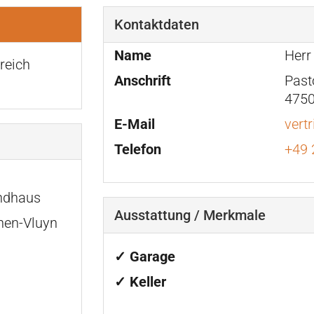
Kontaktdaten
Name
Herr
reich
Anschrift
Past
4750
E-Mail
vert
Telefon
+49 
ndhaus
Ausstattung / Merkmale
hen-Vluyn
✓ Garage
✓ Keller