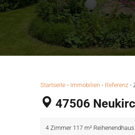
Startseite
-
Immobilien
-
Referenz
-
47506 Neukirc
4 Zimmer 117 m² Reihenendhaus in