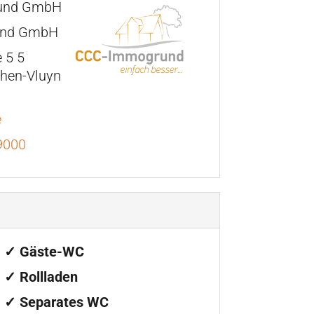
und GmbH
und GmbH
 5 5
hen-Vluyn
e
9000
✓ Gäste-WC
✓ Rollladen
✓ Separates WC