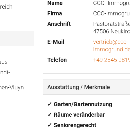
Name
CCC- Immogr
reich
Firma
CCC-Immogr
Anschrift
Pastoratstraße
47506 Neukirc
E-Mail
vertrieb@ccc-
immogrund.d
Telefon
+49 2845 981
aus
rndt-
Ausstattung / Merkmale
hen-Vluyn
✓ Garten/Gartennutzung
✓ Räume veränderbar
✓ Seniorengerecht