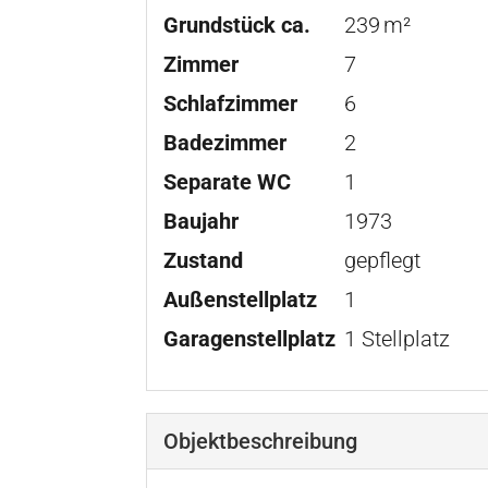
Grund­stück ca.
239 m²
Zimmer
7
Schlafzimmer
6
Badezimmer
2
Separate WC
1
Baujahr
1973
Zustand
gepflegt
Außen­stellplatz
1
Garagen­stellplatz
1 Stellplatz
Objekt­beschreibung