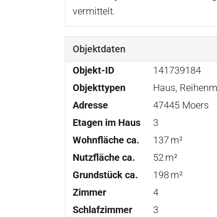
vermittelt.
Objektdaten
Objekt-ID
141739184
Objekttypen
Haus, Reihenm
Adresse
47445 Moers
Etagen im Haus
3
Wohnfläche ca.
137 m²
Nutzfläche ca.
52 m²
Grund­stück ca.
198 m²
Zimmer
4
Schlafzimmer
3