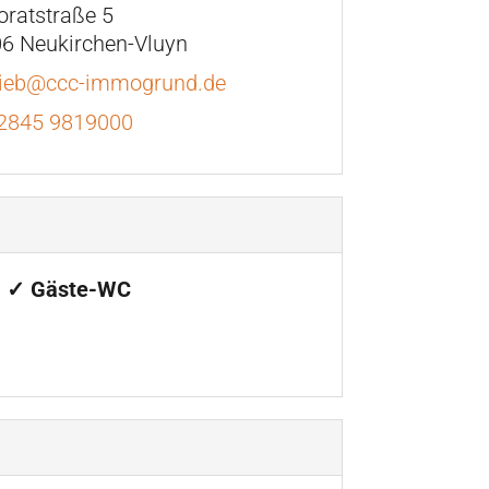
oratstraße 5
6 Neukirchen-Vluyn
rieb@ccc-immogrund.de
2845 9819000
✓ Gäste-WC