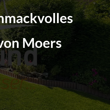
chmackvolles
 von Moers