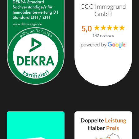
CCC-Immogrund
GmbH
5,0
147 reviews