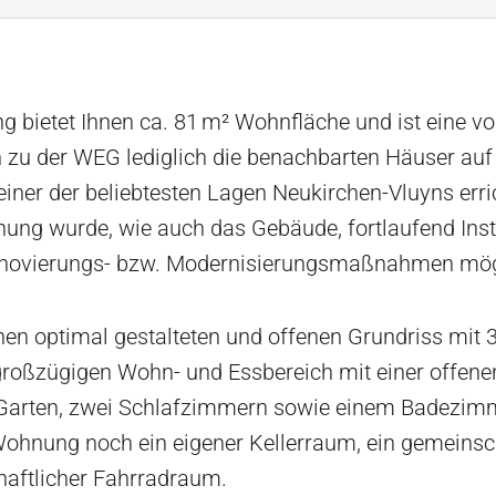
 bietet Ihnen ca. 81 m² Wohnfläche und ist eine v
zu der WEG lediglich die benachbarten Häuser au
ner der beliebtesten Lagen Neukirchen-Vluyns erri
hnung wurde, wie auch das Gebäude, fortlaufend Ins
Renovierungs- bzw. Modernisierungsmaßnahmen mögl
inen optimal gestalteten und offenen Grundriss mit
 großzügigen Wohn- und Essbereich mit einer offen
Garten, zwei Schlafzimmern sowie einem Badezimm
Wohnung noch ein eigener Kellerraum, ein gemeinsc
aftlicher Fahrradraum.