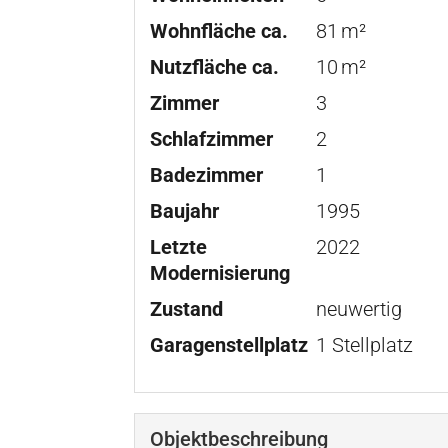
Wohnfläche ca.
81 m²
Nutzfläche ca.
10 m²
Zimmer
3
Schlafzimmer
2
Badezimmer
1
Baujahr
1995
Letzte
2022
Modernisierung
Zustand
neuwertig
Garagen­stellplatz
1 Stellplatz
Objekt­beschreibung