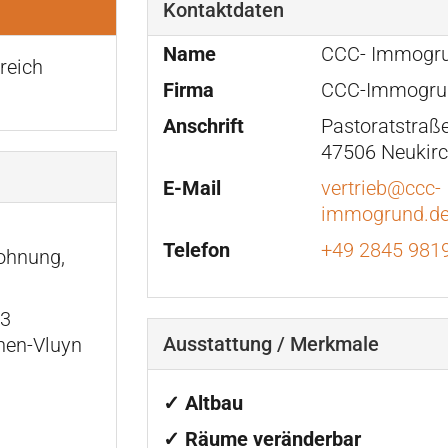
Kontaktdaten
Name
CCC- Immogr
reich
Firma
CCC-Immogr
Anschrift
Pastoratstraße
47506 Neukirc
E-Mail
vertrieb@ccc-
immogrund.d
Telefon
+49 2845 981
ohnung,
33
Ausstattung / Merkmale
hen-Vluyn
✓ Altbau
✓ Räume veränderbar