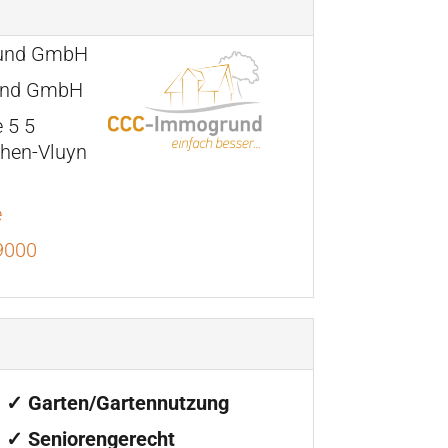
und GmbH
und GmbH
 5 5
hen-Vluyn
e
9000
✓ Garten/Gartennutzung
✓ Seniorengerecht