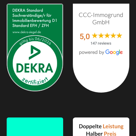
CCC-Immogrund
GmbH
5,0
147 reviews