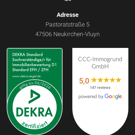
Adresse
Pastoratstraße 5
47506 Neukirchen-Vluyn
CCC-Immogrund
GmbH
5,0
147 reviews