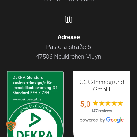

Adresse
Pastoratstraße 5
47506 Neukirchen-Vluyn
CCC-Immogrund
GmbH
5,0
147 reviews