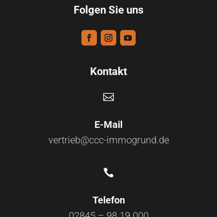
Folgen Sie uns
Kontakt

E-Mail
vertrieb@ccc-immogrund.de

Telefon
02845 – 98 19 000