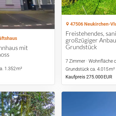
47506 Neukirchen-Vlu
Freistehendes, san
äftshaus
großzügiger Anbau
Grundstück
hnhaus mit
hoss
7 Zimmer
Wohnfläche c
a. 1.352 m²
Grund­stück ca. 4.015 m²
Kaufpreis 275.000 EUR