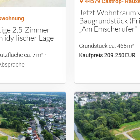
44579 Castrop- Rauxe
Jetzt Wohntraum v
swohnung
Baugrundstück (Fr
„Am Emscherufer“
ige 2,5-Zimmer-
 idyllischer Lage
Grund­stück ca. 465 m²
utzfläche ca. 7 m²
Kaufpreis 209.250 EUR
 Absprache