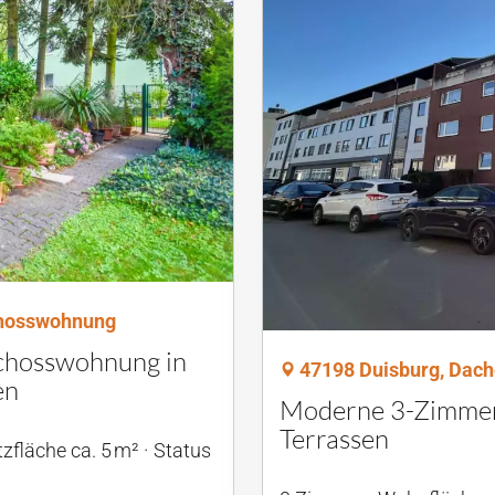
chosswohnung
chosswohnung in
47198 Duisburg, Dac
en
Moderne 3-Zimmer
Terrassen
zfläche ca. 5 m²
Status