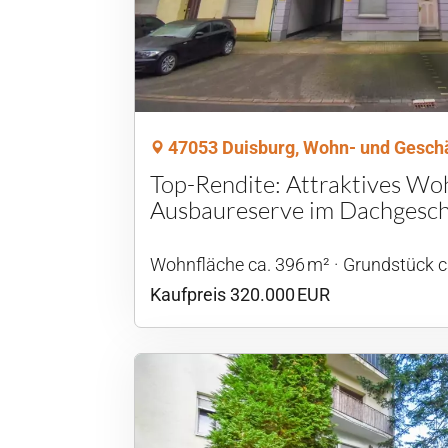
47053 Duisburg, Wohn- und Gesch
Top-Rendite: Attraktives Wo
Ausbaureserve im Dachgesc
Wohnfläche ca. 396 m²
Grund­stück c
Kaufpreis 320.000 EUR