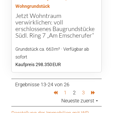
Wohngrundstück
Jetzt Wohntraum
verwirklichen: voll
erschlossenes Baugrundstücke
Südl. Ring 7 „Am Emscherufer“
Grund­stück ca. 663 m²
Verfügbar ab
sofort
Kaufpreis 298.350 EUR
Ergebnisse 13-24 von 26
1
2
3
Neueste zuerst
Darstellung der Immobilien mit WP-