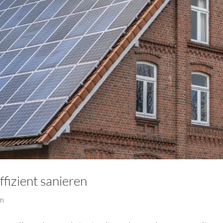
ffizient sanieren
in