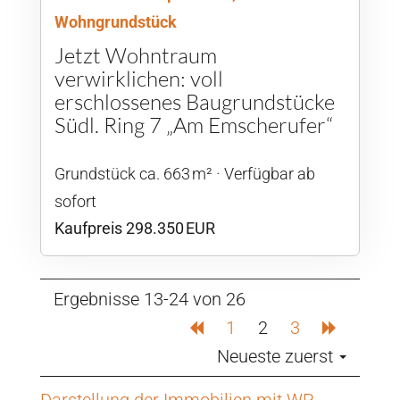
Wohngrundstück
Jetzt Wohntraum
verwirklichen: voll
erschlossenes Baugrundstücke
Südl. Ring 7 „Am Emscherufer“
Grund­stück ca. 663 m²
Verfügbar ab
sofort
Kaufpreis 298.350 EUR
Ergebnisse 13-24 von 26
1
2
3
Neueste zuerst
Darstellung der Immobilien mit WP-