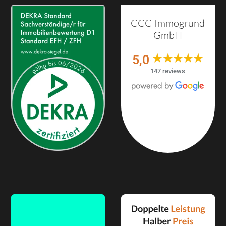
CCC-Immogrund
GmbH
5,0
147 reviews