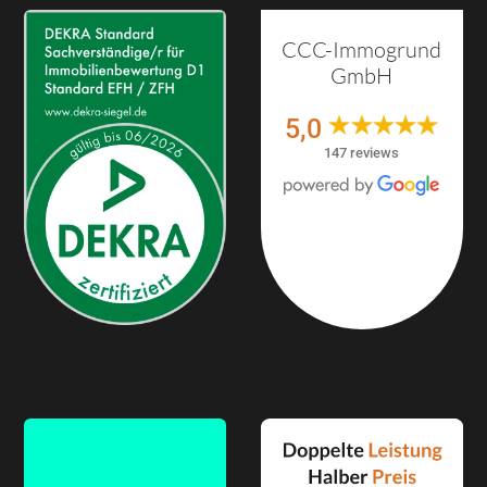
CCC-Immogrund
GmbH
5,0
147 reviews