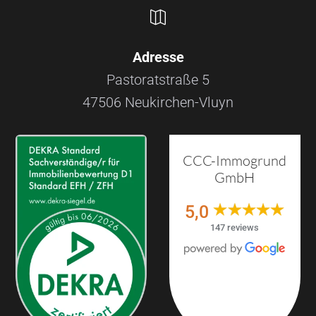

Adresse
Pastoratstraße 5
47506 Neukirchen-Vluyn
CCC-Immogrund
GmbH
5,0
147 reviews