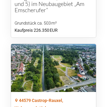
und 5) im Neubaugebiet „Am
Emscherufer“
Grund­stück ca. 503 m²
Kaufpreis 226.350 EUR
44579 Castrop-Rauxel,