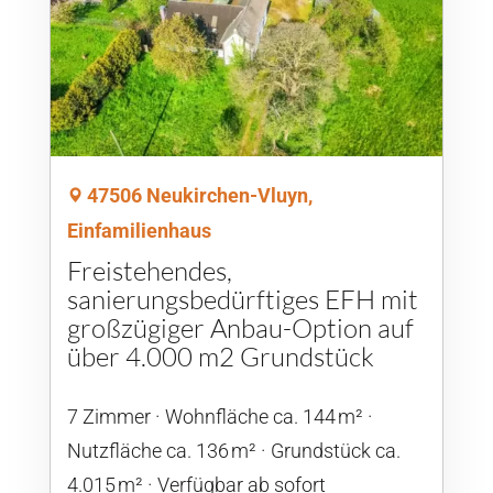
47506 Neukirchen-Vluyn,
Einfamilienhaus
Freistehendes,
sanierungsbedürftiges EFH mit
großzügiger Anbau-Option auf
über 4.000 m2 Grundstück
7 Zimmer
Wohnfläche ca. 144 m²
Nutzfläche ca. 136 m²
Grund­stück ca.
4.015 m²
Verfügbar ab sofort