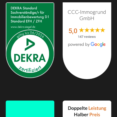
CCC-Immogrund
GmbH
5,0
147 reviews